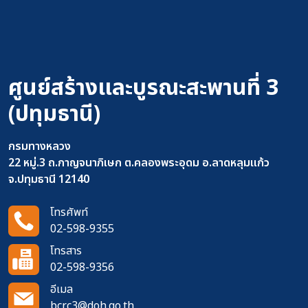
ศูนย์สร้างและบูรณะสะพานที่ 3
(ปทุมธานี)
กรมทางหลวง
22 หมู่.3 ถ.กาญจนาภิเษก ต.คลองพระอุดม อ.ลาดหลุมแก้ว
จ.ปทุมธานี 12140
โทรศัพท์
02-598-9355
โทรสาร
02-598-9356
อีเมล
bcrc3@doh.go.th