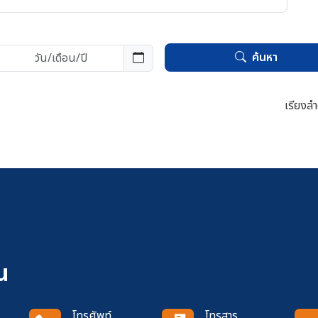
ค้นหา
เรียงลำ
น
โทรศัพท์
โทรสาร