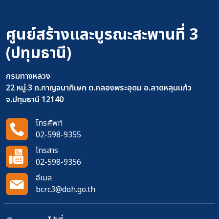
ศูนย์สร้างและบูรณะสะพานที่ 3
(ปทุมธานี)
กรมทางหลวง
22 หมู่.3 ถ.กาญจนาภิเษก ต.คลองพระอุดม อ.ลาดหลุมแก้ว
จ.ปทุมธานี 12140
โทรศัพท์
02-598-9355
โทรสาร
02-598-9356
อีเมล
bcrc3@doh.go.th