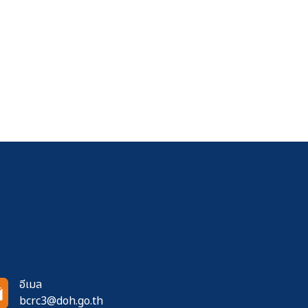
อีเมล
bcrc3@doh.go.th